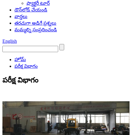
ఫ్యాక్టరీ టూర్
డౌన్‌లోడ్ చేయండి
వార్తలు
తరచుగా అడిగే ప్రశ్నలు
మమ్మల్ని సంప్రదించండి
English
హోమ్
పరీక్ష విభాగం
పరీక్ష విభాగం