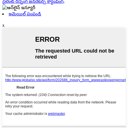
సైలెంట్ రన్నింగ్ జనరేటర్స్ క్యాంపింగ్
,
ఇమెయిల్ పంపండి
x