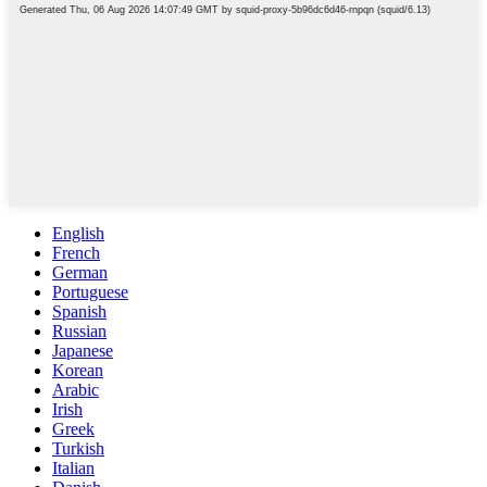
English
French
German
Portuguese
Spanish
Russian
Japanese
Korean
Arabic
Irish
Greek
Turkish
Italian