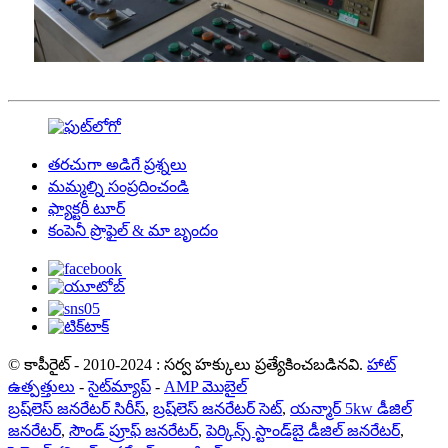
తరచుగా అడిగే ప్రశ్నలు
మమ్మల్ని సంప్రదించండి
ఫ్యాక్టరీ టూర్
కంపెనీ ప్రొఫైల్ & మా బృందం
© కాపీరైట్ - 2010-2024 : సర్వ హక్కులు ప్రత్యేకించబడినవి.
హాట్
ఉత్పత్తులు
-
సైట్‌మ్యాప్
-
AMP మొబైల్
బ్రష్‌లెస్ జనరేటర్ సిరీస్
,
బ్రష్‌లెస్ జనరేటర్ సెట్
,
యన్మార్ 5kw డీజిల్
జనరేటర్
,
సౌండ్ ప్రూఫ్ జనరేటర్
,
పెర్కిన్స్ స్టాండ్‌బై డీజిల్ జనరేటర్
,