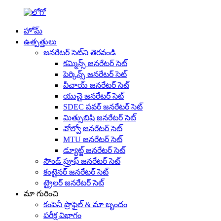
హోమ్
ఉత్పత్తులు
జనరేటర్ సెట్‌ని తెరవండి
కమ్మిన్స్ జనరేటర్ సెట్
పెర్కిన్స్ జనరేటర్ సెట్
వీచాయ్ జనరేటర్ సెట్
యుచై జనరేటర్ సెట్
SDEC పవర్ జనరేటర్ సెట్
మిత్సుబిషి జనరేటర్ సెట్
వోల్వో జనరేటర్ సెట్
MTU జనరేటర్ సెట్
డ్యూట్జ్ జనరేటర్ సెట్
సౌండ్ ప్రూఫ్ జనరేటర్ సెట్
కంటైనర్ జనరేటర్ సెట్
ట్రైలర్ జనరేటర్ సెట్
మా గురించి
కంపెనీ ప్రొఫైల్ & మా బృందం
పరీక్ష విభాగం