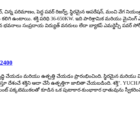
రక్చర్, చిన్న పరిమాణం, పెద్ద పవర్ రిజర్వ్, స్థిరమైన ఆపరేషన్, మంచి వేగ 
గి ఉంటాయి. శక్తి పరిధి 36-650KW. ఇది పారిశ్రామిక మరియు మైనింగ్ ఎంటర్
న భవనాలు సంప్రదాయ విద్యుత్ వనరులు లేదా బ్యాకప్ ఎమర్జెన్సీ పవర్ స
Y2400
వృద్ధి చేయడం మరియు ఉత్పత్తి చేయడం ప్రారంభించింది. స్థిరమైన మర
రిస్తూ దేశంచే శక్తిని ఆదా చేసే ఉత్పత్తిగా జాబితా చేయబడింది. శక్తి".
్‌మెంట్ పక్కటెముకలతో కూడిన ఒక పుటాకార-కుంభాకార ధాతువును స్వీకరించ