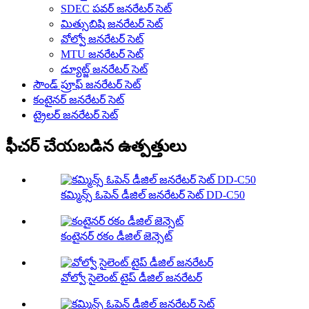
SDEC పవర్ జనరేటర్ సెట్
మిత్సుబిషి జనరేటర్ సెట్
వోల్వో జనరేటర్ సెట్
MTU జనరేటర్ సెట్
డ్యూట్జ్ జనరేటర్ సెట్
సౌండ్ ప్రూఫ్ జనరేటర్ సెట్
కంటైనర్ జనరేటర్ సెట్
ట్రైలర్ జనరేటర్ సెట్
ఫీచర్ చేయబడిన ఉత్పత్తులు
కమ్మిన్స్ ఓపెన్ డీజిల్ జనరేటర్ సెట్ DD-C50
కంటైనర్ రకం డీజిల్ జెన్సెట్
వోల్వో సైలెంట్ టైప్ డీజిల్ జనరేటర్