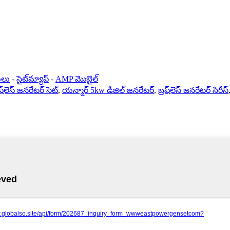
ులు
-
సైట్‌మ్యాప్
-
AMP మొబైల్
రష్‌లెస్ జనరేటర్ సెట్
,
యన్మార్ 5kw డీజిల్ జనరేటర్
,
బ్రష్‌లెస్ జనరేటర్ సిరీస్