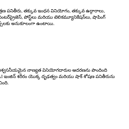
నియంత్రణ పనితీరు, తక్కువ ఇంధన వినియోగం, తక్కువ ఉద్గారాలు,
‌ప్రైజెస్, పోస్ట్‌లు మరియు టెలికమ్యూనికేషన్‌లు, షాపింగ్
ోర్స్‌లకు అనుకూలంగా ఉంటాయి.
ియు విశ్వసనీయమైన నాణ్యత వినియోగదారుల ఆదరణను పొందింది
 YUCHAI ఇంజిన్ శరీరం యొక్క దృఢత్వం మరియు షాక్ శోషణ పనితీరును
ింది.